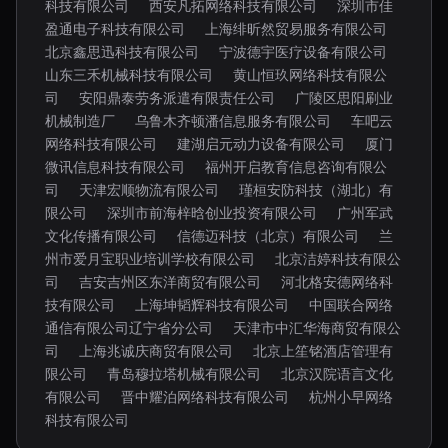
科技有限公司
西安凡拓网络科技有限公司
深圳市佳
盈通电子科技有限公司
上海绯昕然贸易服务有限公司
北京鑫思迅科技有限公司
宁波德宇医疗设备有限公司
山东三禾机械科技有限公司
黄山恒玖网络科技有限公
司
安阳鼎泰劳务派遣有限责任公司
广陵区思阳刷业
机械制造厂
乌鲁木齐顿潘信息服务有限公司
车吧云
网络科技有限公司
建湖启元动力设备有限公司
厦门
微讯信息科技有限公司
福州开启教育信息咨询有限公
司
天津宏顺物流有限公司
瑾桓安防科技（湖北）有
限公司
深圳市前海梓晗创业投资有限公司
广州军武
文化传播有限公司
信德迈科技（北京）有限公司
兰
州市爱月宝职业培训学校有限公司
北京洁婷科技有限公
司
吉安吉州区东洋商贸有限公司
河北格安德网络科
技有限公司
上海坤韬辉科技有限公司
中国联合网络
通信有限公司辽宁省分公司
天津市中汇华海商贸有限公
司
上海兆诚庆商贸有限公司
北京上笙铭酒店管理有
限公司
青岛穆拉塔机械有限公司
北京汉院语言文化
有限公司
晋中耀泊网络科技有限公司
杭州小早网络
科技有限公司