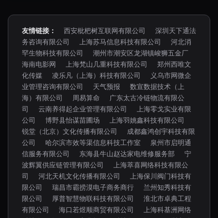
友情链接：
西安枇杷树互联网有限公司
深圳天下通法
务咨询有限公司
上海苏马信息科技有限公司
河北消
罕生物科技有限公司
潮州市潮安区龙湖镇峻狮五金厂
海南电影网
上海梵山几重科技有限公司
郑州西唯文
化传媒
凌乐凡（上海）科技有限公司
义乌市网微企
业管理咨询有限公司
天气预报
数宣数据技术（上
海）有限公司
周易算命
广东太古冷链物流有限公
司
云南养得起企业管理有限公司
上海零戈实业有限
公司
博野县怡谋苗圃场
上海羽姚鑫科技有限公司
锐堂（北京）文化传播有限公司
成都鑫鸿创宇科技有限
公司
哈尔滨市效等渠信息科技工作室
泉州市启明通
信服务有限公司
东海县牛山赵达家电维修服务部
宁
波辉翼供应链管理有限公司
上海萃喜网络科技有限公
司
河北天机文化传播有限公司
上海保川阀门科技有
限公司
瑞昌市霸捞漠电子商务商行
兰州知秀科技有
限公司
厚普智慧物联科技有限公司
淮北市卓典工程
有限公司
海口若煜顺商贸有限公司
上海科基洲网络